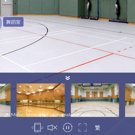
舞蹈室
Music: Motivated - AShamaluevMusic.
繁