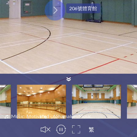
206號體育館
Music: Motivated - AShamaluevMusic.
繁