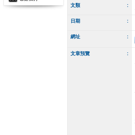
文類
:
日期
:
網址
:
文章預覽
: