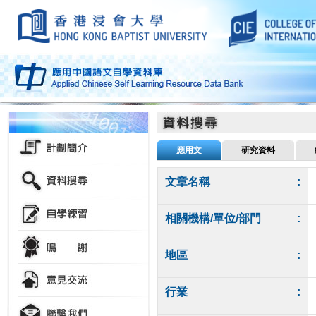
應用文
研究資料
文章名稱
:
相關機構/單位/部門
:
地區
:
行業
: