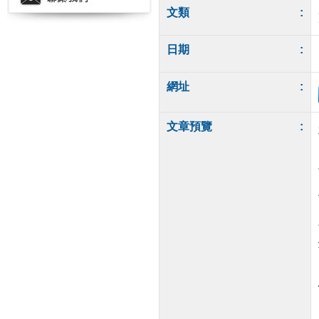
文類
:
日期
:
網址
:
文章預覽
: