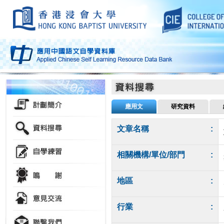
應用文
研究資料
文章名稱
:
相關機構/單位/部門
:
地區
:
行業
: