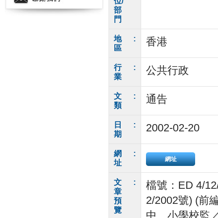
位/
部
門
地
:
香港
區
行
:
公共行政
業
文
:
通告
類
日
:
2002-02-20
期
網
:
網址
址
文
:
檔號：ED 4/1
章
2/2002號) 
預
覽
中、小學校監／校