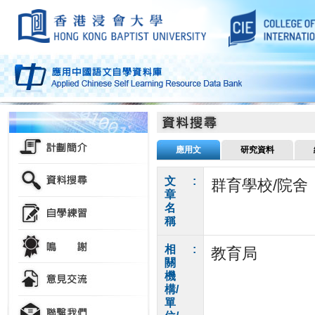
應用文
研究資料
文
:
群育學校/院舍
章
名
稱
相
:
教育局
關
機
構/
單