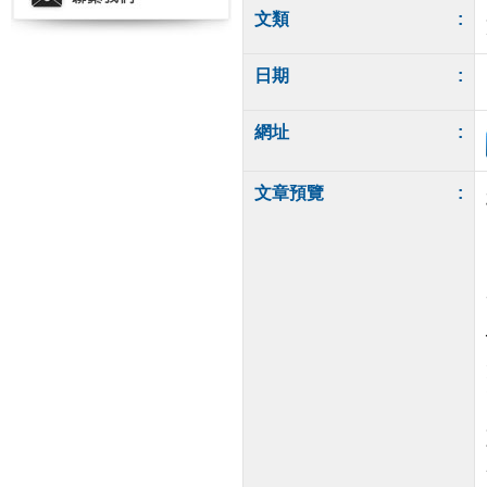
文類
:
日期
:
網址
:
文章預覽
: