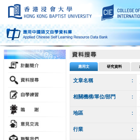
應用文
研究資料
文章名稱
:
相關機構/單位/部門
:
地區
:
行業
: