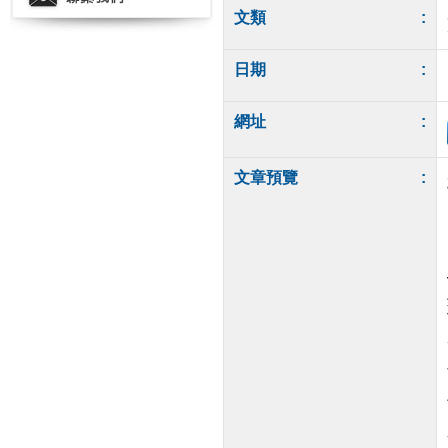
文類
:
日期
:
網址
:
文章預覽
: