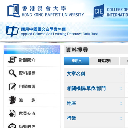
應用文
研究資料
文章名稱
:
相關機構/單位/部門
:
地區
:
行業
: