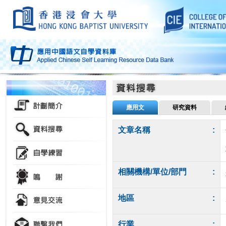
應用文
研究資料
文章名稱
:
相關機構/單位/部門
:
地區
:
行業
: