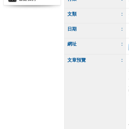
文類
:
日期
:
網址
:
文章預覽
: