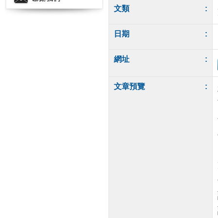
文類
:
日期
:
網址
:
文章預覽
: