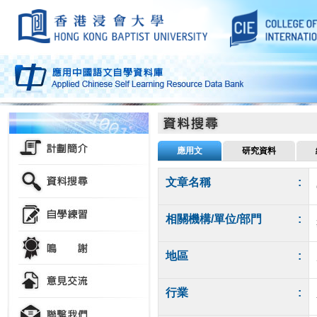
應用文
研究資料
文章名稱
:
相關機構/單位/部門
:
地區
:
行業
: