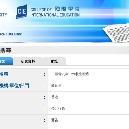
用文
研究資料
網址
名稱
:
二零零九年中六收生程序
機構/單位/部門
:
教育局
:
香港
:
公共行政
:
通告