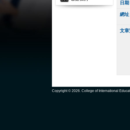
日期
網址
文章
Copyright ©
2026. College of International Educ