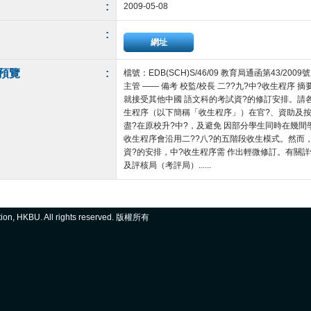
:
2009-05-08
:
網址
預覽
:
檔號：EDB(SCH)S/46/09 教育局通函第43/2
主管 —— 備考 校監/校長 二??九?中?收生程序 
就接受其他中國 語文科的考試資?的修訂安排。請各校
生程序（以下簡稱「收生程序」）在官?、資助及按
盡?在原校升?中?，及避免 因部分學生同時在幾間學
收生程序會沿用二??八?的五階段收生模式。然而
資?的安排，中?收生程序需 作出輕微修訂。有關詳情
及評核局（考評局）......
ation, HKBU. All rights reserved. 版權所有