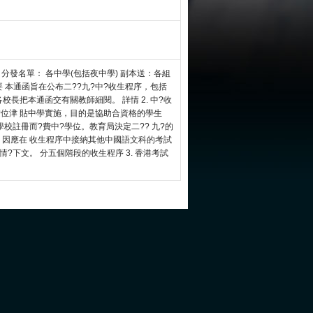
009號 分發名單： 各中學(包括夜中學) 副本送：各組
摘要 本通函旨在公布二??九?中?收生程序，包括
長把本通函交有關教師細閱。 詳情 2. 中?收
位津 貼中學實施，目的是協助合資格的學生
校註冊而?費中?學位。教育局決定二?? 九?的
，因應在 收生程序中接納其他中國語文科的考試
?下文。 分五個階段的收生程序 3. 香港考試