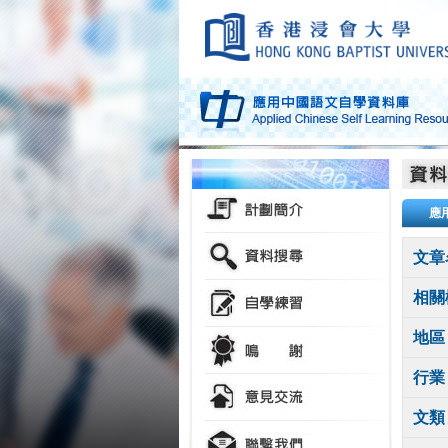
應
文章
相關
地區
行業
文類