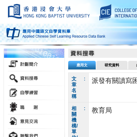
應用文
研究資料
文
:
派發有關讀寫
章
名
稱
相
:
教育局
關
機
構/
單