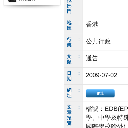
位/
部
門
地
:
香港
區
行
:
公共行政
業
文
:
通告
類
日
:
2009-07-02
期
網
:
網址
址
文
:
檔號：EDB(EPS
章
學、中學及特殊
預
覽
國際學校除外)