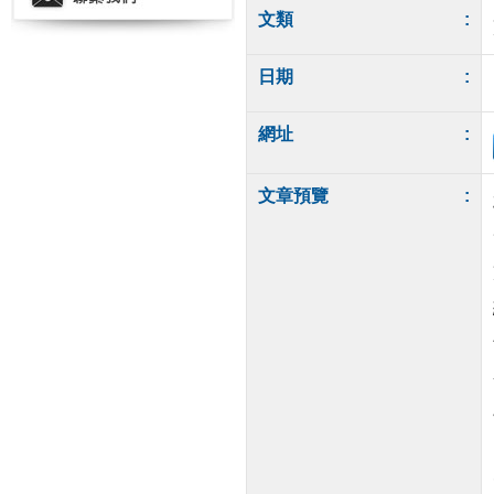
文類
:
日期
:
網址
:
文章預覽
: