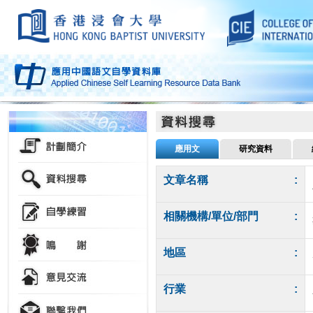
應用文
研究資料
文章名稱
:
相關機構/單位/部門
:
地區
:
行業
: