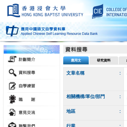
應用文
研究資料
文章名稱
:
相關機構/單位/部門
:
地區
:
行業
: