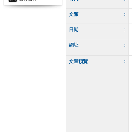
文類
:
日期
:
網址
:
文章預覽
: