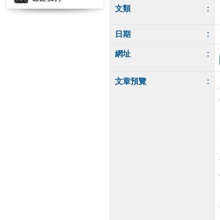
文類
:
日期
:
網址
:
文章預覽
: