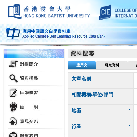
應用文
研究資料
文章名稱
:
相關機構/單位/部門
:
地區
:
行業
: