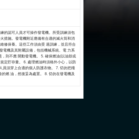
保只有受過訓練的認可人員才可操作發電機。所受訓練須包
的防火措施。發電機附近應備有合適的滅火筒和消
進行維修保養。這些工作須由受 過訓練，並且符合
對發電機及其附屬設備，包括機械系統、電 力系
則不應 開動發電機。 5. 確保燃油(以油鼓或
規定貯存量。 6. 處理燃油時須格外小心，以防
員須穿上合適的個人防護衣物。 7. 切勿把殘
燃 油，然後妥為處置。 8. 切勿在發電機及