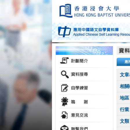
應
文章
相關
地區
行業
文類