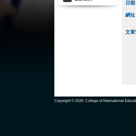
日期
網址
文章
Copyright ©
2026. College of International Educ