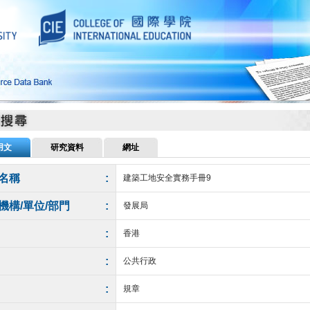
用文
研究資料
網址
名稱
:
建築工地安全實務手冊9
機構/單位/部門
:
發展局
:
香港
:
公共行政
:
規章