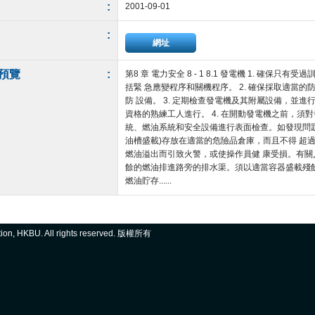
:
2001-09-01
:
網址
預覽
:
第8 章 電力安全 8 - 1 8.1 發電機 1. 確
括緊 急應變程序和關機程序。 2. 確保採取適當
防 設備。 3. 定期檢查發電機及其附屬設備，並
資格的熟練工人進行。 4. 在開動發電機之前，須
統、燃油系統和安全設備進行表面檢查。如發現問題，
油槽盛載)存放在適當的危險品倉庫，而且不得 超過
燃油溢出而引致火警，或使操作員健 康受損。有關人
餘的燃油排進路旁的排水渠。須以適當容器盛載殘餘的
燃油貯存......
ation, HKBU. All rights reserved. 版權所有