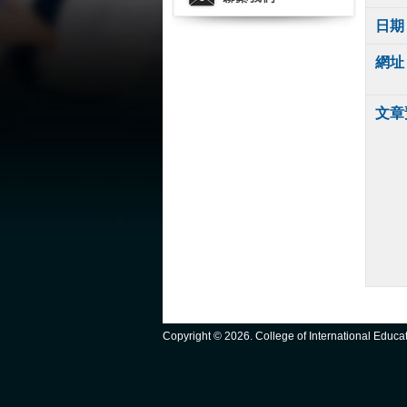
日期
網址
文章
Copyright ©
2026. College of International Educ