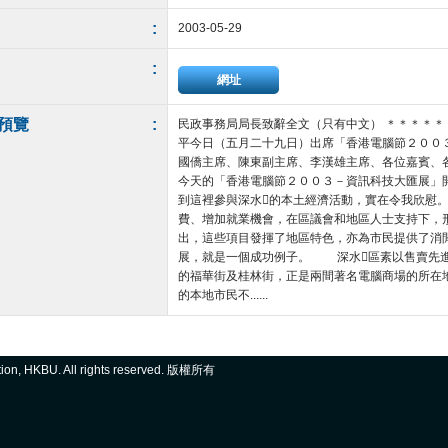
:
2003-05-29
:
網址
預覽
:
民政事務局局長致辭全文（只有中文） ＊＊＊＊
平今日（五月二十九日）出席「香港電腦節２００
國僑主席、陳東副主席、李漢雄主席、各位嘉賓
今天的「香港電腦節２００３－資訊科技大匯展」
到這裡參與深水的本土經濟活動，實在令我欣慰
費、增加就業機會，在區議會和地區人士支持下，
出，這些項目發揮了地區特色，亦為市民提供了消
展，就是一個成功例子。 深水區素以售賣先進
的福華街及桂林街，正是兩間著名電腦商場的所在
的本地市民不......
ation, HKBU. All rights reserved. 版權所有