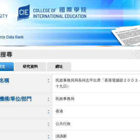
用文
研究資料
網址
名稱
:
民政事務局局長何志平出席「香港電腦節２００３
十九日）
機構/單位/部門
:
民政事務局
:
香港
:
公共行政
:
演講辭