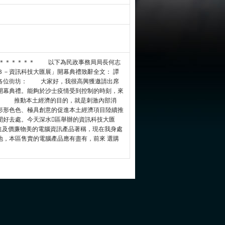
＊＊＊＊＊＊＊ 以下為民政事務局局長何志
３－資訊科技大匯展」開幕典禮致辭全文： 譚
、各位街坊： 大家好，我很高興獲邀請出席
開幕典禮。能夠於沙士疫情受到控制的時刻，來
。 推動本土經濟的目的，就是刺激內部消
形形色色、極具創意的促進本土經濟項目陸續推
閒好去處。今天深水區舉辦的資訊科技大匯
及價廉物美的電腦資訊產品著稱，現在我身處
地，本區售賣的電腦產品應有盡有，前來 選購