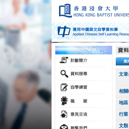
應
文章
相關
地區
行業
文類