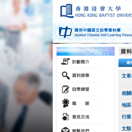
應
文章
相關
地區
行業
文類