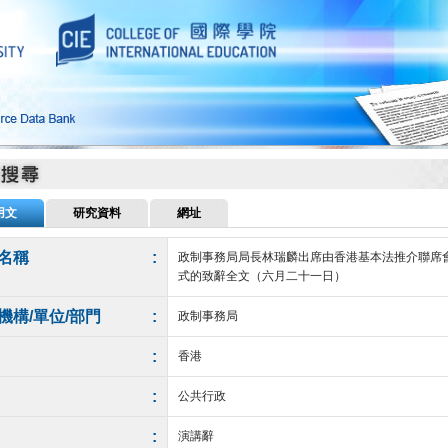
用文
研究資料
網址
名稱
:
政制事務局局長林瑞麟出席由香港基本法推介聯席
式的致辭全文（六月二十一日）
機構/單位/部門
:
政制事務局
:
香港
:
公共行政
:
演講辭