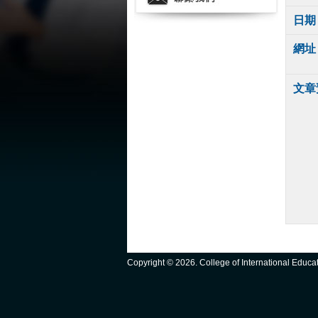
日期
網址
文章
Copyright ©
2026. College of International Educ