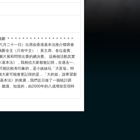
致辭 ＊＊＊＊＊＊＊＊＊＊＊＊＊＊＊＊＊＊
（六月二十一日）出席由香港基本法推介聯席會
致辭全文（只有中文）： 黃主席、各位嘉賓、
圖片展和問答比賽的總決賽。 這兩個活動其實
《基本法》，我相信大家都會記得，在過去一、
 可能比較有印象的，是小妹妹玩「大富翁」時
個大家可能會更記得的是，「大妗姐」說希望新
《基本法》的推廣，我們近日做了一個統計調
聽過、知道的，由2000年的八成增加至現時