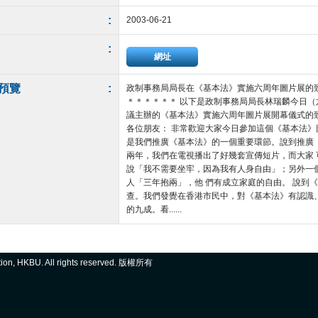
:
2003-06-21
:
網址
預覽
:
政制事務局局長在《基本法》實施六周年圖片展的
＊＊＊＊＊＊ 以下是政制事務局局長林瑞麟今日
議主辦的《基本法》實施六周年圖片展開幕儀式的
各位朋友： 非常歡迎大家今日參加這個《基本法》
是我們推廣《基本法》的一個重要環節。說到推廣
兩年，我們在電視播出了好幾套宣傳短片，而大家
說「我不需要坐牢，因為我有人身自由」；另外一
人「三年抱兩」，他 們有成立家庭的自由。 說到
查。我們發覺在香港市民中，對《基本法》有認識、
的九成。看......
ation, HKBU. All rights reserved. 版權所有