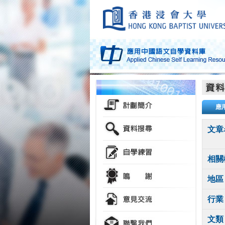
應
文章
相關
地區
行業
文類