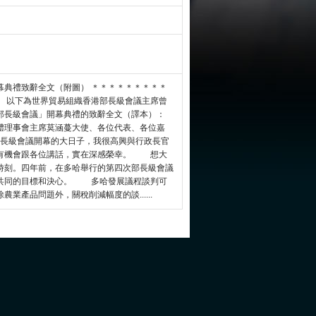
幕典禮致辭全文（附圖） ＊＊＊＊＊＊＊＊＊
 以下為世界貿易組織香港部長級會議主席曾
部長級會議」開幕典禮的致辭全文（譯本）：
體理事會主席莫涵蔓大使、各位代表、各位嘉
級會議開幕的大日子，我很高興與行政長官
，有機會跟各位講話，實在深感榮幸。 想大
時刻。四年前，在多哈舉行的第四次部長級會議
出共同的目標和決心。 多哈發展議程談判可
產品問題外，關稅削減幅度的談......