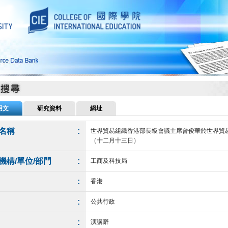
用文
研究資料
網址
名稱
:
世界貿易組織香港部長級會議主席曾俊華於世界貿
（十二月十三日）
機構/單位/部門
:
工商及科技局
:
香港
:
公共行政
:
演講辭