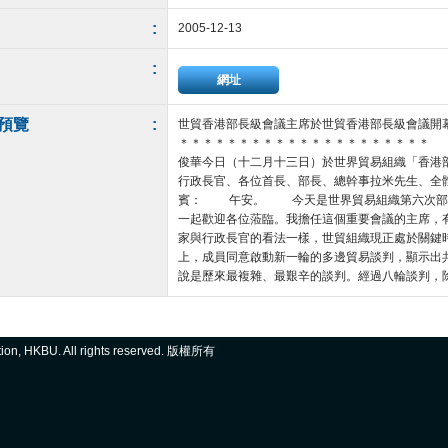
:
2005-12-13
:
網址
預覽
:
世貿香港部長級會議主席於世貿香港部長級會議開
＊＊＊＊＊＊＊＊＊＊＊＊＊＊＊＊＊＊＊＊＊
俊華今日（十二月十三日）於世界貿易組織「香港
行政長官、各位首長、部長、總幹事拉米先生、全
賓： 午安。 今天是世界貿易組織第六次部長
一起歡迎各位蒞臨。我擔任這個重要會議的主席
家與行政長官的看法一樣，世貿組織現正處於關鍵
上，成員同意啟動新一輪的多邊貿易談判，顯示
說是歷來最複雜、最艱辛的談判。經過八輪談判，除農業
ation, HKBU. All rights reserved. 版權所有