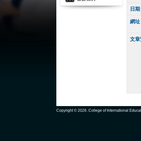
日期
網址
文章
Copyright ©
2026. College of International Educ