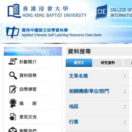
應用文
研究資料
文章名稱
:
相關機構/單位/部門
:
地區
:
行業
: