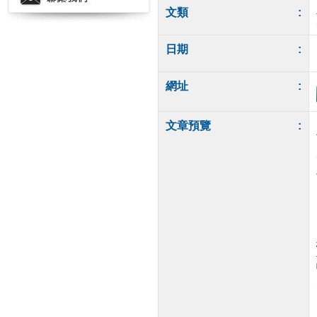
文類
:
日期
:
網址
:
文章預覽
: