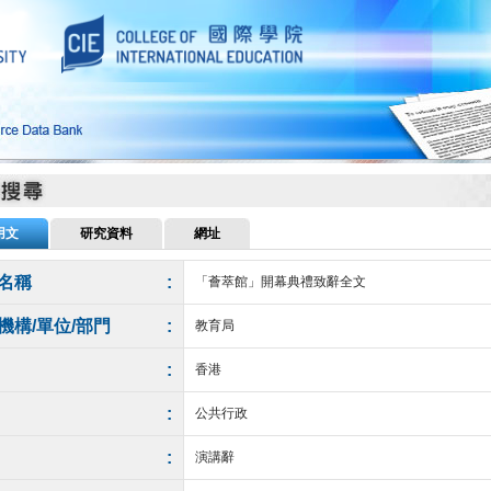
用文
研究資料
網址
名稱
:
「薈萃館」開幕典禮致辭全文
機構/單位/部門
:
教育局
:
香港
:
公共行政
:
演講辭