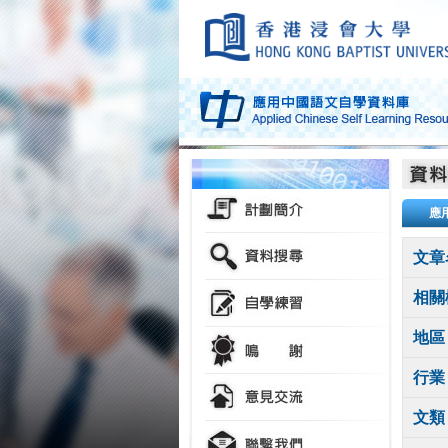
應
文章
相關
地區
行業
文類