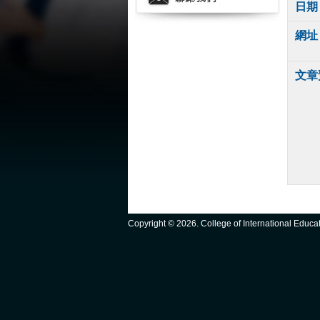
日期
網址
文章
Copyright ©
2026. College of International Educ