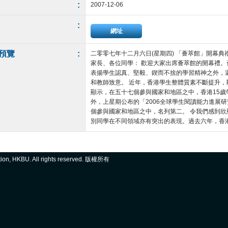
:
2007-12-06
:
網址
預覽
:
二零零七年十二月六日(星期四) 「薈萃館」開幕典
家長、各位同學： 歡迎大家出席薈萃館的開幕禮
表揚學生認真、堅毅、鍥而不捨的學習精神之外，
和教師致意。 近年，香港學生整體質素不斷提升，
顯示，在五十七個參與國家和地區之中，香港15
外，上星期公布的「2006全球學生閱讀能力進展
個參與國家和地區之中，名列第二。 令我們感到
別同學在不同領域亦有突出的表現。過去六年，香港學
ation, HKBU. All rights reserved. 版權所有