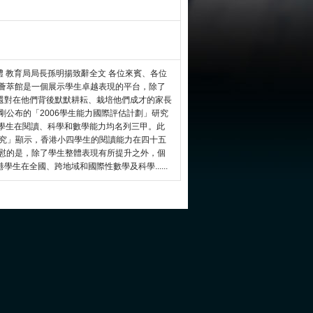
禮 教育局局長孫明揚致辭全文 各位來賓、各位
。薈萃館是一個展示學生卓越表現的平台，除了
還對在他們背後默默耕耘、栽培他們成才的家長
剛公布的「2006學生能力國際評估計劃」研究
歲學生在閱讀、科學和數學能力均名列三甲。此
研究」顯示，香港小四學生的閱讀能力在四十五
欣慰的是，除了學生整體表現有所提升之外，個
生在全國、跨地域和國際性數學及科學......