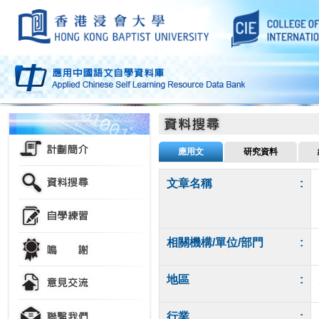
應用文
研究資料
文章名稱
:
相關機構/單位/部門
:
地區
:
行業
: