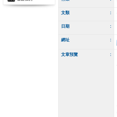
文類
:
日期
:
網址
:
文章預覽
: