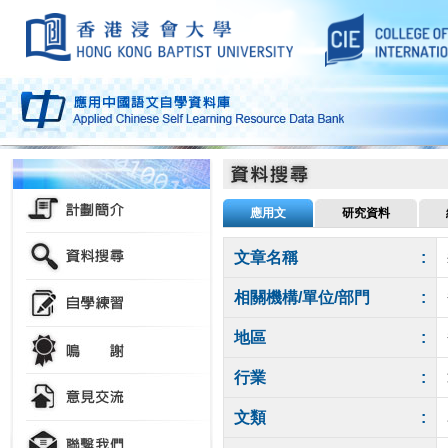
應用文
研究資料
文章名稱
:
相關機構/單位/部門
:
地區
:
行業
:
文類
: