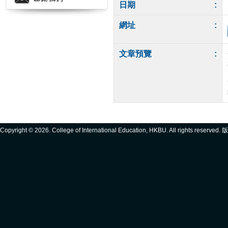
日期
:
網址
:
文章預覽
:
Copyright ©
2026. College of International Education, HKBU. All rights reserve