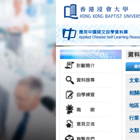
應
文章
相關
地區
行業
文類