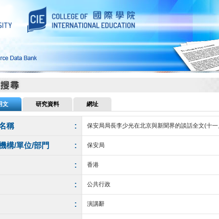
用文
研究資料
網址
名稱
:
保安局局長李少光在北京與新聞界的談話全文(十一
機構/單位/部門
:
保安局
:
香港
:
公共行政
:
演講辭