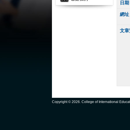
日期
網址
文章
Copyright ©
2026. College of International Educ