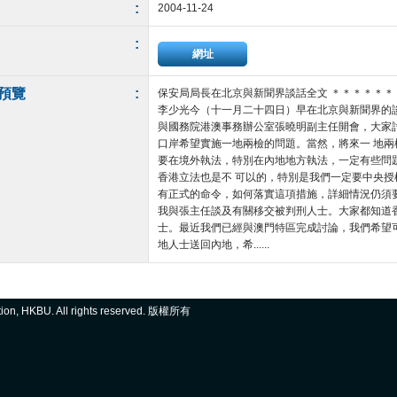
:
2004-11-24
:
網址
預覽
:
保安局局長在北京與新聞界談話全文 ＊＊＊＊＊
李少光今（十一月二十四日）早在北京與新聞界的
與國務院港澳事務辦公室張曉明副主任開會，大家
口岸希望實施一地兩檢的問題。當然，將來一 地
要在境外執法，特別在內地地方執法，一定有些問
香港立法也是不 可以的，特別是我們一定要中央
有正式的命令，如何落實這項措施，詳細情況仍須
我與張主任談及有關移交被判刑人士。大家都知道
士。最近我們已經與澳門特區完成討論，我們希望
地人士送回內地，希......
ation, HKBU. All rights reserved. 版權所有