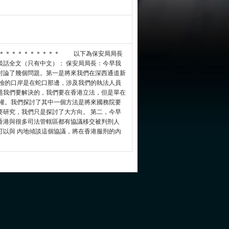
＊＊＊＊＊＊＊＊＊＊＊ 以下為保安局局長
談話全文（只有中文）： 保安局局長：今早我
討論了幾個問題。第一是將來我們在深西通道新
兩檢的口岸是在蛇口那邊，涉及我們的執法人員
題我們要解決的，我們要在香港立法，但是單在
授權。我們探討了其中一個方法是將來國務院要
要研究，我們只是探討了大方向。 第二，今早
香港與很多司法管轄區都有協議移交被判刑人
可以與 內地傾談這個協議，將在香港服刑的內