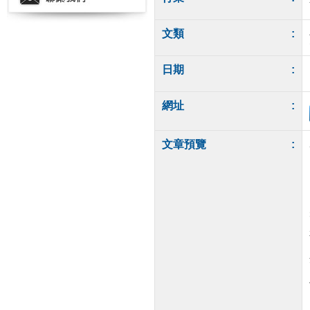
文類
:
日期
:
網址
:
文章預覽
: