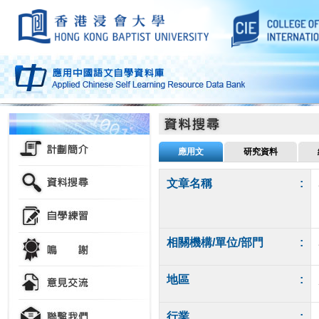
應用文
研究資料
文章名稱
:
相關機構/單位/部門
:
地區
:
行業
: