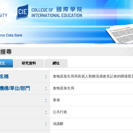
用文
研究資料
網址
名稱
:
食物及衞生局局長就人類豬流感會見記者的開場發
機構/單位/部門
:
食物及衞生局
:
香港
:
公共行政
:
演講辭