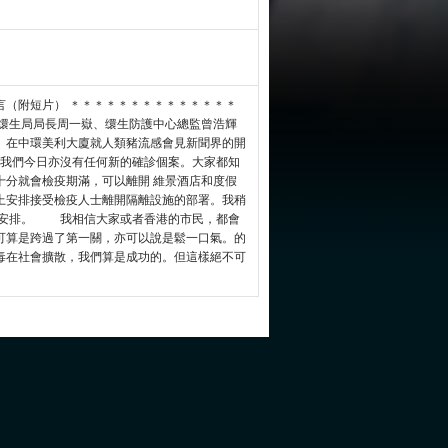
言（附短片） ＊＊＊＊＊＊＊＊＊＊＊＊＊＊
缳生局局長周一嶽、缳生防護中心總監曾浩輝
）在中環美利大廈就人類豬流感會見新聞界的開
講我們今日亦沒有任何新的確診個案。大家都知
十分就會檢疫期滿，可以離開 維景酒店和度假
上安排接受檢疫人士離開隔離設施的部署。我稍
 安排。 我相信大家或者香港的市民，都會
可算是跨過了第一關，亦可以說是鬆一口氣。的
毒在社會擴散，我們算是成功的。但這樣絕不可