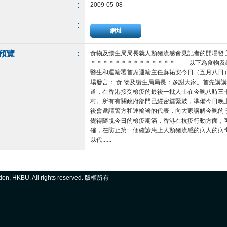
:
2009-05-08
:
網址
預覽
:
食物及缳生局局長就人類豬流感會見記者的開場發
＊＊＊＊＊＊＊＊＊＊＊＊＊＊ 以下為食物及
醫生和運輸署首席運輸主任蘇祐安今日（五月八日
場發言： 食 物及缳生局局長：多謝大家。首先講
道，在香港接受檢疫的最後一批人士在今晚八時三
村。所有有關政府部門已經密鑼緊鼓，準備今日晚
後會邀請警方和運輸署的代表，向大家講解今晚的
覺得隨覑今日的檢疫期滿，香港在抗疫行動方面，
確，在防止第一個確診患上人類豬流感的病人的病
以代......
ation, HKBU. All rights reserved. 版權所有