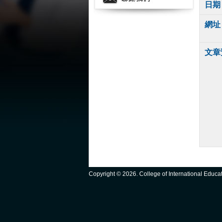
日期
網址
文章
Copyright ©
2026. College of International Educ