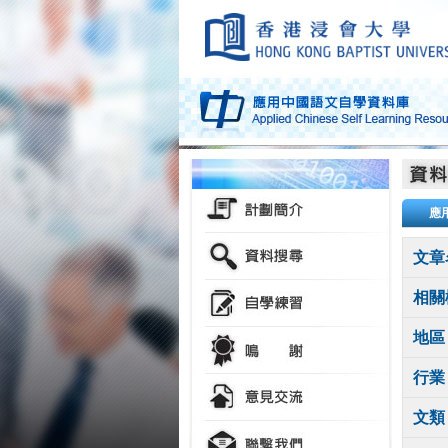
應
文章
相關
地區
行業
文類