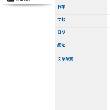
行業
:
文類
:
日期
:
網址
:
文章預覽
: