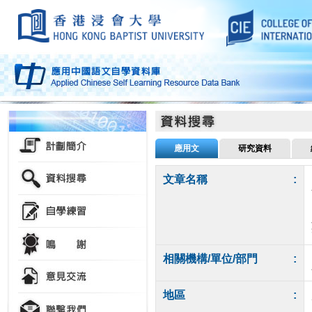
應用文
研究資料
文章名稱
:
相關機構/單位/部門
:
地區
: