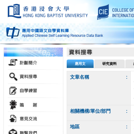
應用文
研究資料
文章名稱
:
相關機構/單位/部門
:
地區
: