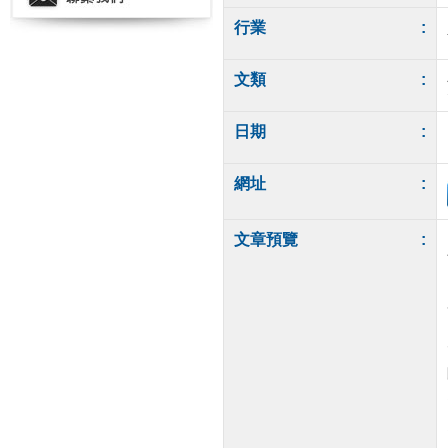
行業
:
文類
:
日期
:
網址
:
文章預覽
: