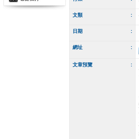
文類
:
日期
:
網址
:
文章預覽
: