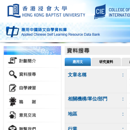
應用文
研究資料
文章名稱
:
相關機構/單位/部門
:
地區
:
行業
: