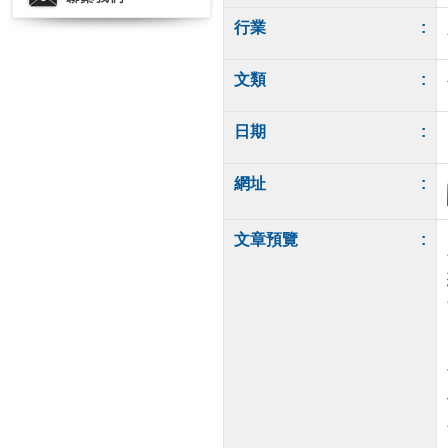
行業
:
文類
:
日期
:
網址
:
文章預覽
: