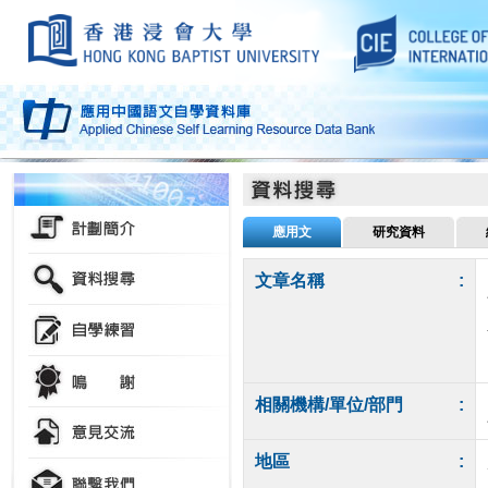
應用文
研究資料
文章名稱
:
相關機構/單位/部門
:
地區
: