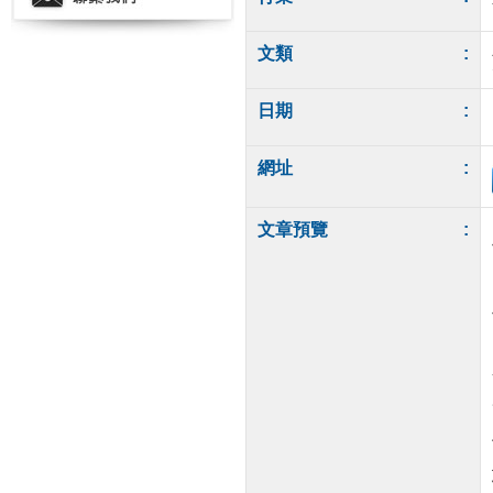
文類
:
日期
:
網址
:
文章預覽
: