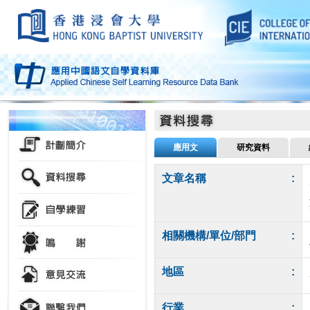
應用文
研究資料
文章名稱
:
相關機構/單位/部門
:
地區
:
行業
: