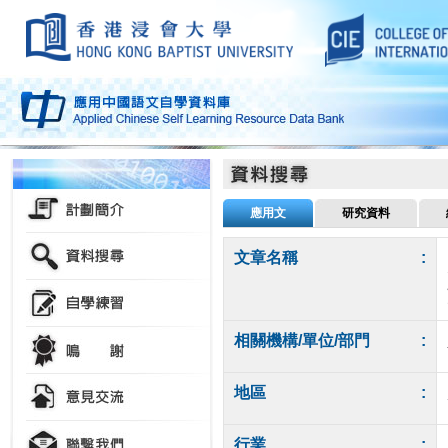
應用文
研究資料
文章名稱
:
相關機構/單位/部門
:
地區
:
行業
: