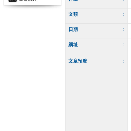
文類
:
日期
:
網址
:
文章預覽
: