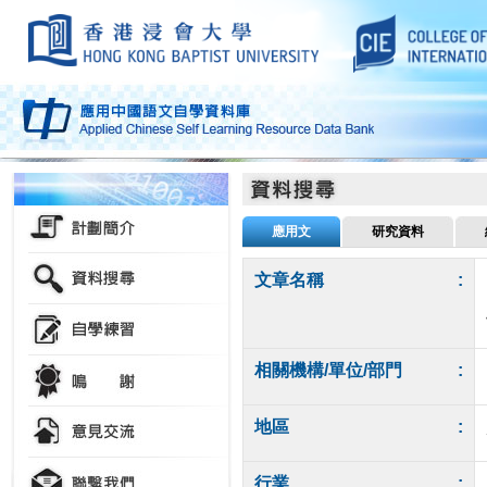
應用文
研究資料
文章名稱
:
相關機構/單位/部門
:
地區
:
行業
: