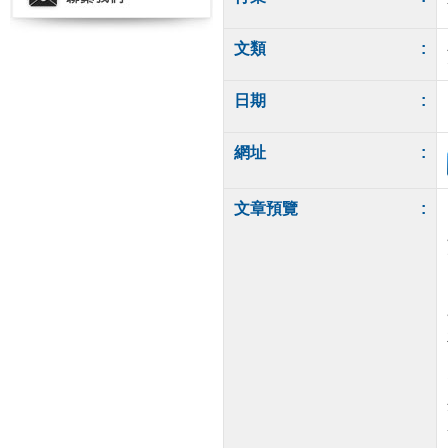
文類
:
日期
:
網址
:
文章預覽
: