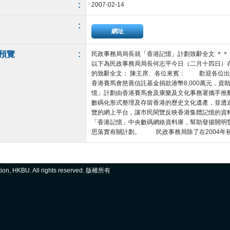
:
2007-02-14
:
網址
預覽
:
民政事務局局長就「香港記憶」計劃致辭全文 
以下為民政事務局局長何志平今日（二月十四日）
的致辭全文： 陳主席、各位來賓﹕ 歡迎各位出
香港賽馬會慈善信託基金捐款港幣8,000萬元，
憶」計劃由香港賽馬會及康樂及文化事務署攜手推
數碼化形式整理及存留香港的歷史文化遺產，並透
覽的網上平台，讓市民閱覽反映香港集體記憶的資料
「香港記憶」中央數碼網絡資料庫，幫助發揚開明豐
思落實有關計劃。 民政事務局除了在2004年初就文物
ation, HKBU. All rights reserved. 版權所有