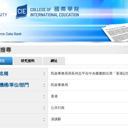
用文
研究資料
網址
名稱
:
民政事務局局長何志平在中央圖書館出席「香港記
機構/單位/部門
:
民政事務局
:
香港
:
公共行政
:
演講辭