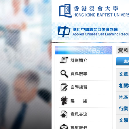
應
文章
相關
地區
行業
文類