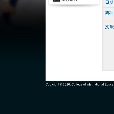
日期
網址
文章
Copyright ©
2026. College of International Educ