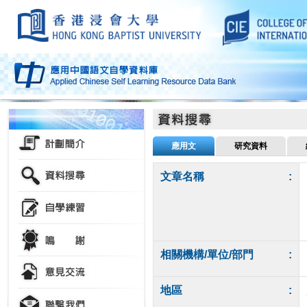
應用文
研究資料
文章名稱
:
相關機構/單位/部門
:
地區
: