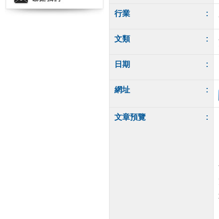
行業
:
文類
:
日期
:
網址
:
文章預覽
: