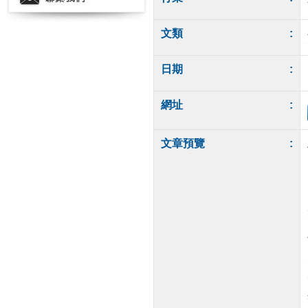
文類
:
日期
:
網址
:
文章預覽
: