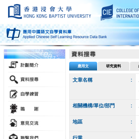
應用文
研究資料
文章名稱
:
相關機構/單位/部門
:
地區
:
行業
: