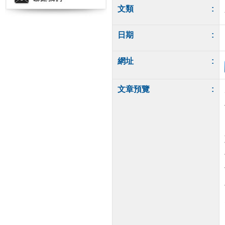
文類
:
日期
:
網址
:
文章預覽
: