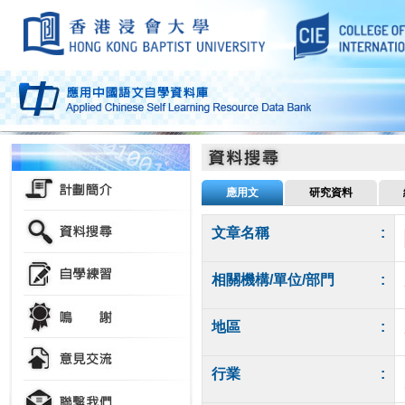
應用文
研究資料
文章名稱
:
相關機構/單位/部門
:
地區
:
行業
: