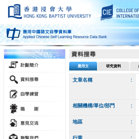
應用文
研究資料
文章名稱
:
相關機構/單位/部門
:
地區
:
行業
: