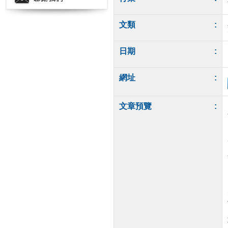
文類
:
日期
:
網址
:
文章預覽
: