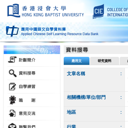
應用文
研究資料
文章名稱
:
相關機構/單位/部門
:
地區
:
行業
: