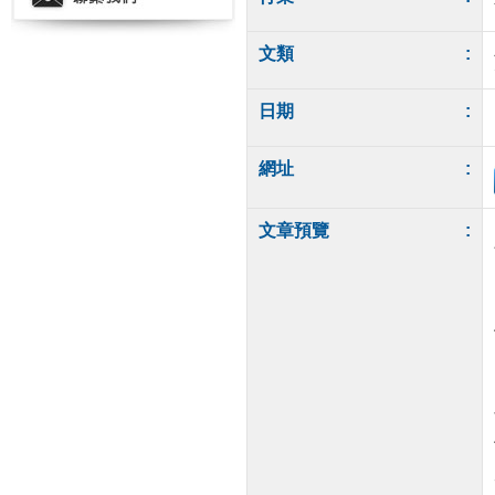
文類
:
日期
:
網址
:
文章預覽
: