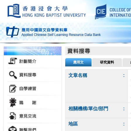
應用文
研究資料
文章名稱
:
相關機構/單位/部門
:
地區
: