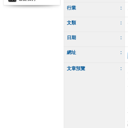
行業
:
文類
:
日期
:
網址
:
文章預覽
: