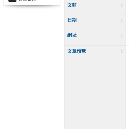
文類
:
日期
:
網址
:
文章預覽
: