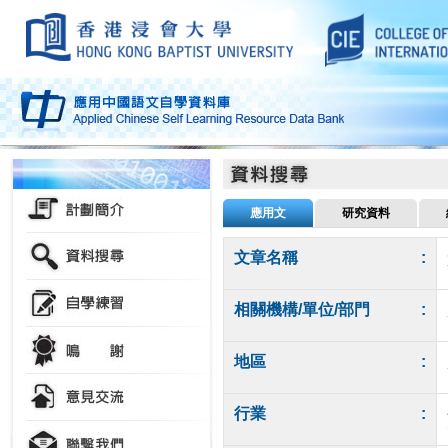
應用文
研究資料
文章名稱
:
相關機構/單位/部門
:
地區
:
行業
: