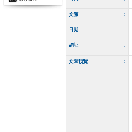
文類
:
日期
:
網址
:
文章預覽
: