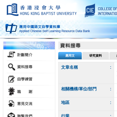
應用文
研究資料
文章名稱
:
相關機構/單位/部門
:
地區
:
行業
: