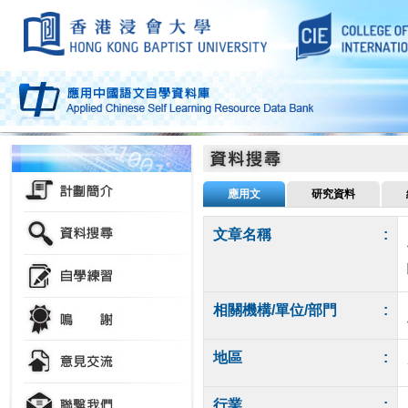
應用文
研究資料
文章名稱
:
相關機構/單位/部門
:
地區
:
行業
: