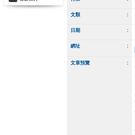
文類
:
日期
:
網址
:
文章預覽
: