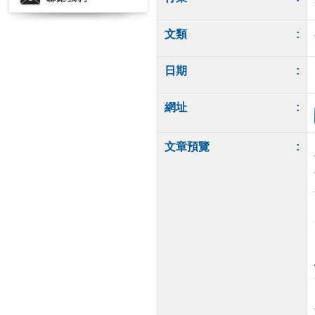
文類
:
日期
:
網址
:
文章預覽
: