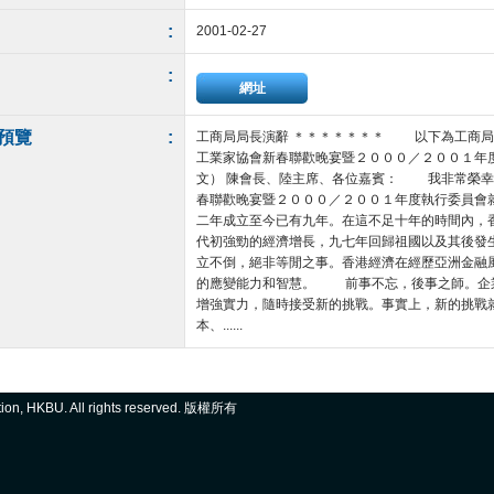
:
2001-02-27
:
網址
預覽
:
工商局局長演辭 ＊＊＊＊＊＊＊ 以下為工商局
工業家協會新春聯歡晚宴暨２０００／２００１年
文） 陳會長、陸主席、各位嘉賓： 我非常榮幸
春聯歡晚宴暨２０００／２００１年度執行委員
二年成立至今已有九年。在這不足十年的時間內，香
代初強勁的經濟增長，九七年回歸祖國以及其後發
立不倒，絕非等閒之事。香港經濟在經歷亞洲金融
的應變能力和智慧。 前事不忘，後事之師。企
增強實力，隨時接受新的挑戰。事實上，新的挑戰
本、......
ation, HKBU. All rights reserved. 版權所有