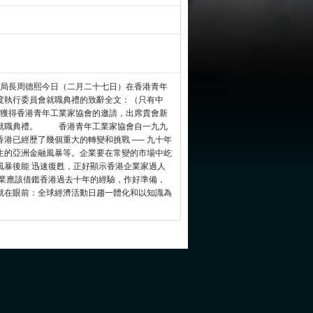
局長周德熙今日（二月二十七日）在香港青年
度執行委員會就職典禮的致辭全文：（只有中
獲得香港青年工業家協會的邀請，出席貴會新
會就職典禮。 香港青年工業家協會自一九九
港已經歷了幾個重大的轉變和挑戰 ── 九十年
生的亞洲金融風暴等。企業要在常變的市場中屹
風暴後能 迅速復甦，正好顯示香港企業家過人
業應該借鑑香港過去十年的經驗，作好準備，
就在眼前：全球經濟活動日趨一體化和以知識為