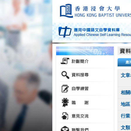
應
文章
相關
地區
行業
文類