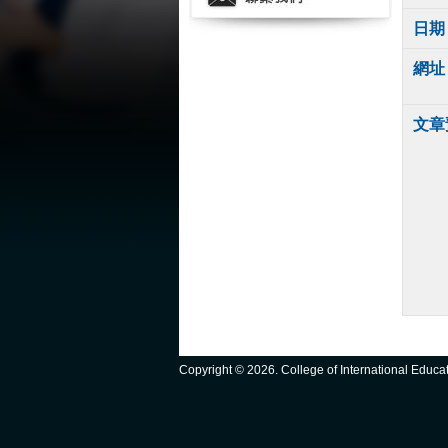
日期
網址
文章
Copyright ©
2026. College of International Educ