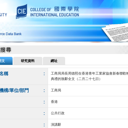
用文
研究資料
網址
名稱
:
工商局局長周德熙在香港青年工業家協會新春聯歡
典禮的致辭全文（二月二十七日）
機構/單位/部門
:
工商局
:
香港
:
公共行政
:
演講辭