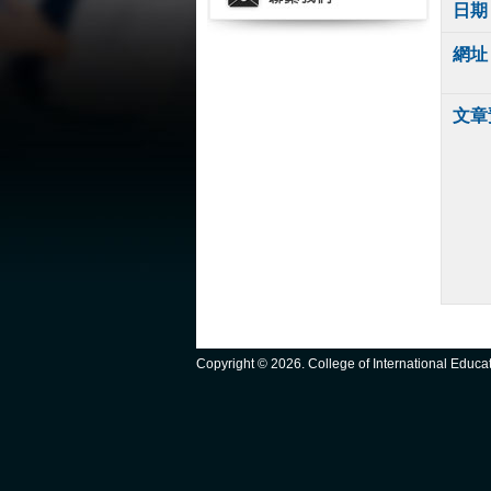
日期
網址
文章
Copyright ©
2026. College of International Educ