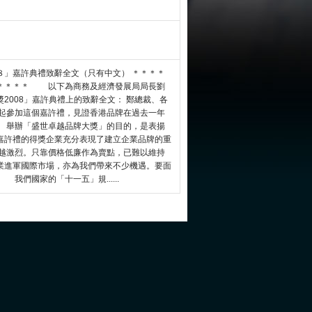
８」嘉許典禮致辭全文（只有中文） ＊＊＊＊
＊＊＊＊＊ 以下為商務及經濟發展局局長劉
2008」嘉許典禮上的致辭全文： 鄭總裁、各
起參加這個嘉許禮，見證香港品牌在過去一年
 舉辦「盛世卓越品牌大獎」的目的，是表揚
嘉許禮的得獎企業充分表現了建立企業品牌的重
越激烈。只靠價格低廉作為賣點，已難以維持
業進軍國際市場，亦為我們帶來不少機遇。要面
們國家的「十一五」規......