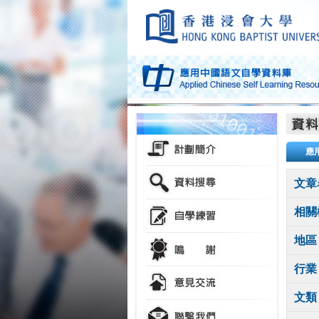
應
文章
相關
地區
行業
文類