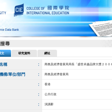
用文
研究資料
網址
名稱
:
商務及經濟發展局局長「盛世卓越品牌大獎２００
機構/單位/部門
:
商務及經濟發展局
:
香港
:
公共行政
:
演講辭