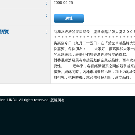
:
2008-09-25
:
網址
預覽
:
商務及經濟發展局局長「盛世卓越品牌大獎２００
＊＊＊＊＊＊＊＊＊＊＊＊＊＊＊＊＊＊＊＊＊
吳惠蘭今日（九月二十五日）在「盛世卓越品牌大獎
位嘉賓、各位朋友： 大家好！很高興和大家一
的卓越表現，表揚他們對香港經濟發展的貢獻。
對香港經濟發展有卓越貢獻的企業或品牌。而今次
要性。 近年來，各個經濟體系之間的競爭越來
優勢。與此同時，內地市場發展迅速，加上內地企
對挑戰，把握時機，就必需積極創新，建立品牌。 我
ation, HKBU. All rights reserved. 版權所有