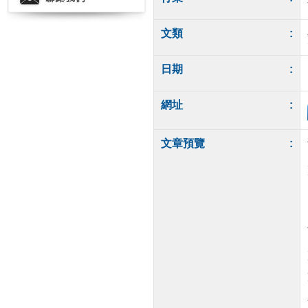
文類
:
日期
:
網址
:
文章預覽
: