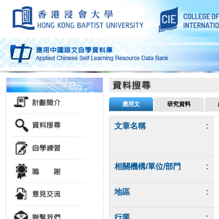
應用文
研究資料
文章名稱
:
相關機構/單位/部門
:
地區
:
行業
: