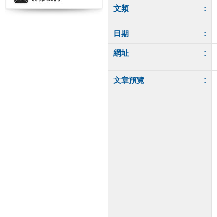
文類
:
日期
:
網址
:
文章預覽
: