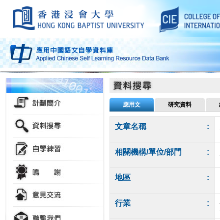
應用文
研究資料
文章名稱
:
相關機構/單位/部門
:
地區
:
行業
: