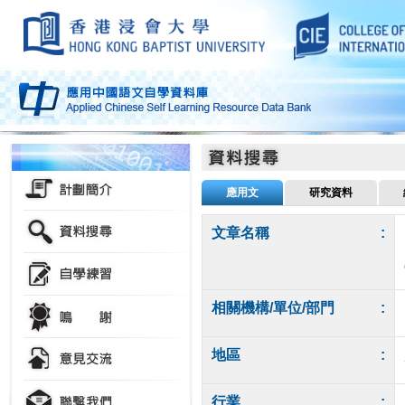
應用文
研究資料
文章名稱
:
相關機構/單位/部門
:
地區
:
行業
: