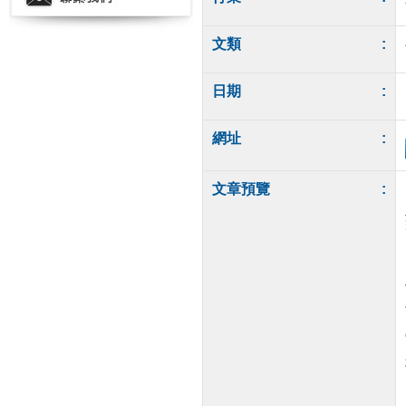
文類
:
日期
:
網址
:
文章預覽
: