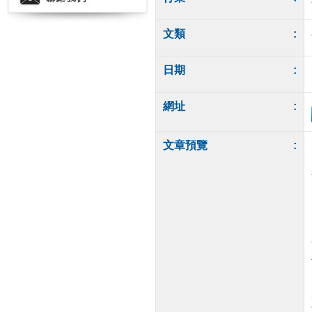
文類
:
日期
:
網址
:
文章預覽
: