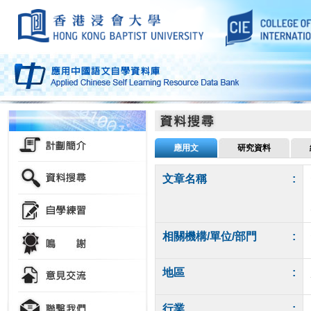
應用文
研究資料
文章名稱
:
相關機構/單位/部門
:
地區
:
行業
: