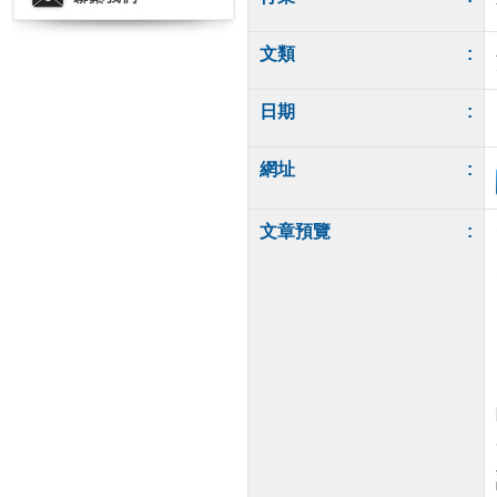
文類
:
日期
:
網址
:
文章預覽
: