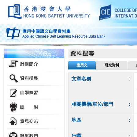
應用文
研究資料
文章名稱
:
相關機構/單位/部門
:
地區
:
行業
: